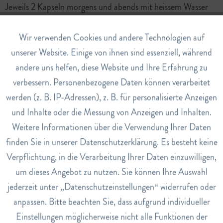
Jeweils 2 Kapseln morgens und abends mit heissem Wasser
einnehmen. Nicht mehr als 4 Kapseln täglich einnehmen.
Aktiv
Wir verwenden Cookies und andere Technologien auf
Funktionale
Art.Nr.
7759959
unserer Website. Einige von ihnen sind essenziell, während
andere uns helfen, diese Website und Ihre Erfahrung zu
Inaktiv
Marketing
EAN
verbessern. Personenbezogene Daten können verarbeitet
7640103985182
werden (z. B. IP-Adressen), z. B. für personalisierte Anzeigen
Inaktiv
Tracking
Lagerbestand
und Inhalte oder die Messung von Anzeigen und Inhalten.
3
Weitere Informationen über die Verwendung Ihrer Daten
Inaktiv
Nährwerte
Service
finden Sie in unserer Datenschutzerklärung. Es besteht keine
1 Tagesdosis (zu 4 Kapseln) enthält:
Verpflichtung, in die Verarbeitung Ihrer Daten einzuwilligen,
Kümmel 240mg, entsteinte Myrobalanenfrüchte 160mg,
um dieses Angebot zu nutzen. Sie können Ihre Auswahl
Süssholzwurzel 160mg, Muskatnuss 160mg, Gewürznelken
jederzeit unter „Datenschutzeinstellungen“ widerrufen oder
120mg, Alantwurzel 120mg, Sichuanpfefferfruchtwand
anpassen. Bitte beachten Sie, dass aufgrund individueller
120mg, Magnesiumoxid 120mg, Bockshornsamen 112mg,
Einstellungen möglicherweise nicht alle Funktionen der