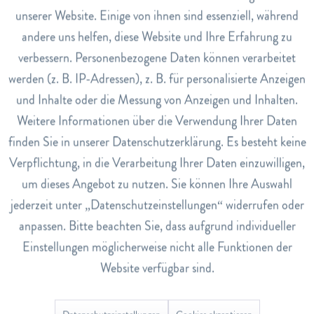
1 Teebeutel für 1 Tasse. Mit siedendem Wasser aufgiessen,
unserer Website. Einige von ihnen sind essenziell, während
5-10 Minuten ziehen lassen. Beutel schwach ausdrücken
andere uns helfen, diese Website und Ihre Erfahrung zu
Inaktiv
Marketing
und herausnehmen. Erwachsene und Jugendliche ab 12
verbessern. Personenbezogene Daten können verarbeitet
Jahren nehmen bei Blähungen oder Völlegefühl 1 Tasse
nach den Mahlzeiten.
werden (z. B. IP-Adressen), z. B. für personalisierte Anzeigen
Inaktiv
Tracking
und Inhalte oder die Messung von Anzeigen und Inhalten.
Art.Nr.
Weitere Informationen über die Verwendung Ihrer Daten
1332997
Inaktiv
Service
finden Sie in unserer Datenschutzerklärung. Es besteht keine
EAN
Verpflichtung, in die Verarbeitung Ihrer Daten einzuwilligen,
7680445540113
um dieses Angebot zu nutzen. Sie können Ihre Auswahl
Lagerbestand
jederzeit unter „Datenschutzeinstellungen“ widerrufen oder
20
anpassen. Bitte beachten Sie, dass aufgrund individueller
Einstellungen möglicherweise nicht alle Funktionen der
Bewertungen
0
Website verfügbar sind.
Bewertungen lesen, schreiben und diskutieren...
mehr