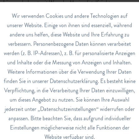
Löwenzahnkraut mit Wurzeln, Mariendistelfrüchte,
Schafgarbenkraut, Pfefferminzblätter
Aktiv
Wir verwenden Cookies und andere Technologien auf
Funktionale
Dosierung
unserer Website. Einige von ihnen sind essenziell, während
1-2 Teebeutel werden mit ca. 150 ml siedendem Wasser
andere uns helfen, diese Website und Ihre Erfahrung zu
Inaktiv
Marketing
übergossen und 10 bis 15 Minuten ziehen gelassen. Beutel
verbessern. Personenbezogene Daten können verarbeitet
danach schwach ausdrücken und herausnehmen.
werden (z. B. IP-Adressen), z. B. für personalisierte Anzeigen
Erwachsene trinken 3- bis 4 mal täglich je 1 Tasse Tee à 1–2
Inaktiv
Tracking
und Inhalte oder die Messung von Anzeigen und Inhalten.
Filterbeutel. Jugendliche ab 12 Jahren trinken 3- bis 4 mal
täglich je 1 Tasse Tee à 1 Filterbeutel.
Weitere Informationen über die Verwendung Ihrer Daten
Inaktiv
Service
finden Sie in unserer Datenschutzerklärung. Es besteht keine
Art.Nr.
Verpflichtung, in die Verarbeitung Ihrer Daten einzuwilligen,
6661263
um dieses Angebot zu nutzen. Sie können Ihre Auswahl
EAN
jederzeit unter „Datenschutzeinstellungen“ widerrufen oder
7680650460015
anpassen. Bitte beachten Sie, dass aufgrund individueller
Lagerbestand
Einstellungen möglicherweise nicht alle Funktionen der
7
Website verfügbar sind.