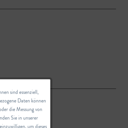
Aktiv
en sind essenziell,
nbezogene Daten können
e oder die Messung von
Inaktiv
nden Sie in unserer
einzuwilligen, um dieses