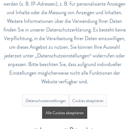
werden (z. B. IP-Adressen), z. B. für personalisierte Anzeigen
EAN
Inaktiv
Tracking
und Inhalte oder die Messung von Anzeigen und Inhalten.
7611841701754
Weitere Informationen über die Verwendung Ihrer Daten
Lagerbestand
Inaktiv
Service
finden Sie in unserer Datenschutzerklärung. Es besteht keine
10
Verpflichtung, in die Verarbeitung Ihrer Daten einzuwilligen,
um dieses Angebot zu nutzen. Sie können Ihre Auswahl
Bewertungen
0
jederzeit unter „Datenschutzeinstellungen“ widerrufen oder
Bewertungen lesen, schreiben und diskutieren...
mehr
anpassen. Bitte beachten Sie, dass aufgrund individueller
Einstellungen möglicherweise nicht alle Funktionen der
Website verfügbar sind.
Ähnliche Artikel
Datenschutzeinstellungen
Cookies akzeptieren
Alle Cookies akzeptieren