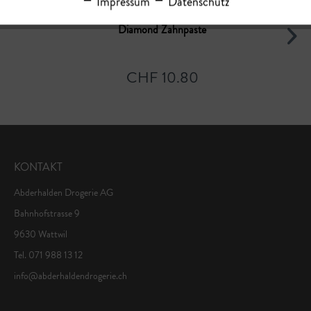
Impressum
Datenschutz
Diamond Zahnpaste
CHF 10.80
KONTAKT
Abderhalden Drogerie AG
Bahnhofstrasse 9
9630 Wattwil
Tel. 071 988 13 12
info@abderhaldendrogerie.ch