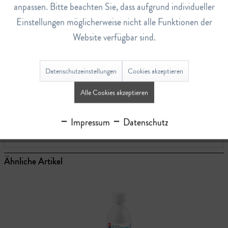
7649057
anpassen. Bitte beachten Sie, dass aufgrund individueller
Einstellungen möglicherweise nicht alle Funktionen der
EAN
7612412426588
Website verfügbar sind.
Lagerbestand
10
Datenschutzeinstellungen
Cookies akzeptieren
Alle Cookies akzeptieren
Bewertungen
0
Impressum
Datenschutz
Bewertungen lesen, schreiben und diskutieren...
mehr
Ähnliche Artikel