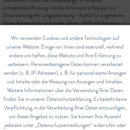
natürliches Extrakt der Bitterorange für erhöhte
antiseptische Wirkung und die Aminosäure Polylysin zur
Unterstützung der Langzeitwirkung - Xylitol für angenehme
Süsse, Kariesschutz und starke Zähne - PVP-VA für extra
starken Schutzfilm auf Mukosa und Zähnen - Ohne
Aktiv
Alkohol
Wir verwenden Cookies und andere Technologien auf
Funktionale
unserer Website. Einige von ihnen sind essenziell, während
Anwendung
andere uns helfen, diese Website und Ihre Erfahrung zu
Unverdünnt 10 ml für 60 Sekunden spülen. Morgens und
Inaktiv
Marketing
abends, bis zu 3 Wochen. Hinweis: Nur für die orale
verbessern. Personenbezogene Daten können verarbeitet
Anwendung. Nicht schlucken. Von Kindern fernhalten.
werden (z. B. IP-Adressen), z. B. für personalisierte Anzeigen
Inaktiv
Tracking
und Inhalte oder die Messung von Anzeigen und Inhalten.
Hinweise
Weitere Informationen über die Verwendung Ihrer Daten
Verwenden Sie Perio Plus+ oder andere CHX-Spülungen
Inaktiv
Service
nur auf Empfehlung Ihrer ZahnärztIn. Im Normalfall
finden Sie in unserer Datenschutzerklärung. Es besteht keine
benötigen Sie dieses Produkt nicht, es reichen Zahn- und
Verpflichtung, in die Verarbeitung Ihrer Daten einzuwilligen,
Interdentalbürste.
um dieses Angebot zu nutzen. Sie können Ihre Auswahl
Art.Nr.
jederzeit unter „Datenschutzeinstellungen“ widerrufen oder