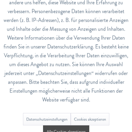
andere uns helfen, diese Website und Ihre Erfahrung zu
Inaktiv
Marketing
verbessern. Personenbezogene Daten können verarbeitet
Anwendung
werden (z. B. IP-Adressen), z. B. für personalisierte Anzeigen
Vor Gebrauch gut schütteln. Gleichmässig auf alle
Inaktiv
Tracking
unbedeckten Hautstellen auftragen. Für das Gesicht
und Inhalte oder die Messung von Anzeigen und Inhalten.
empfiehlt es sich, das Spray zuerst in die Handflächen zu
Weitere Informationen über die Verwendung Ihrer Daten
Inaktiv
Service
sprühen und dann vorsichtig auf das Gesicht aufzutragen,
finden Sie in unserer Datenschutzerklärung. Es besteht keine
dabei Augen und Mundpartie grosszügig aussparen. Den
Verpflichtung, in die Verarbeitung Ihrer Daten einzuwilligen,
Schutz alle 8 Stunden gegen Insekten und alle 4 Stunden
um dieses Angebot zu nutzen. Sie können Ihre Auswahl
gegen Zecken erneuern.
jederzeit unter „Datenschutzeinstellungen“ widerrufen oder
Hinweise
anpassen. Bitte beachten Sie, dass aufgrund individueller
Für alle Hauttypen, feuchtigkeitsspend, schützt ohne
Einstellungen möglicherweise nicht alle Funktionen der
aggressive Konservierungsstoffe, Textil- und
Website verfügbar sind.
Kunststoffkompatibel, tropisch bewährt, der Wirkstoff
Icaridin wird von der WHO zur Malariaprophylaxe
empfohlen, hervorragende Wirkung gegen Gelbfieber oder
Datenschutzeinstellungen
Cookies akzeptieren
Dengue-Mücke und asiatische Tigermücke. Darf nicht in
die Hände von Kindern gelangen. Kontakt mit Augen,
Alle Cookies akzeptieren