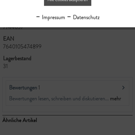
Schleimhäuten und offenen Wunden vermeiden.
Impressum
Datenschutz
Art.Nr.
7744837
EAN
7640105474899
Lagerbestand
31
Bewertungen
1
Bewertungen lesen, schreiben und diskutieren...
mehr
Ähnliche Artikel