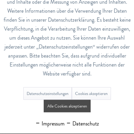
und Inhalte oder die Messung von Anzeigen und Inhalten.
aus Sanddorn, Sonnenblume und Weizen. Der Umwelt
Weitere Informationen über die Verwendung Ihrer Daten
zuliebe in der verpackungssparenden Refill-Flasche.
Inaktiv
Service
finden Sie in unserer Datenschutzerklärung. Es besteht keine
Anwendung
Verpflichtung, in die Verarbeitung Ihrer Daten einzuwilligen,
Aus ca. 20 cm Abstand in gleichmässigen, kreisenden
um dieses Angebot zu nutzen. Sie können Ihre Auswahl
Bewegungen auf das ganze Haar oder einzelne Partien
jederzeit unter „Datenschutzeinstellungen“ widerrufen oder
sprühen. Für Extra-Volumen das Haar kopfüber von unten
anpassen. Bitte beachten Sie, dass aufgrund individueller
in Nähe des Haaransatzes besprühen.
Einstellungen möglicherweise nicht alle Funktionen der
Art.Nr.
Website verfügbar sind.
6864144
EAN
Datenschutzeinstellungen
Cookies akzeptieren
7621500215522
Alle Cookies akzeptieren
Lagerbestand
1
Impressum
Datenschutz