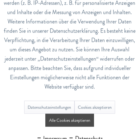
Aktiviert die Haarwurzel
werden (z. B. IP-Adressen), z. B. für personalisierte Anzeigen
Inaktiv
Tracking
Kräftigt das Haar
und Inhalte oder die Messung von Anzeigen und Inhalten.
Reduziert den Haarausfall
Weitere Informationen über die Verwendung Ihrer Daten
Fördert das Haarwachstum
Inaktiv
Service
finden Sie in unserer Datenschutzerklärung. Es besteht keine
Verpflichtung, in die Verarbeitung Ihrer Daten einzuwilligen,
Anwendung
Täglich morgens und abends Weleda Haar-Tonikum auf das
um dieses Angebot zu nutzen. Sie können Ihre Auswahl
möglichst angefeuchtete Haar geben und mit den
jederzeit unter „Datenschutzeinstellungen“ widerrufen oder
Fingerspitzen in die Kopfhaut einmassieren, nicht
anpassen. Bitte beachten Sie, dass aufgrund individueller
ausspülen. Bei trockener Kopfhaut können einige Tropfen
Einstellungen möglicherweise nicht alle Funktionen der
Weleda Intensiv Pflegendes Haaröl hinzugegeben werden.
Website verfügbar sind.
Art.Nr.
5428257
Datenschutzeinstellungen
Cookies akzeptieren
EAN
Alle Cookies akzeptieren
7611916152443
Lagerbestand
Impressum
Datenschutz