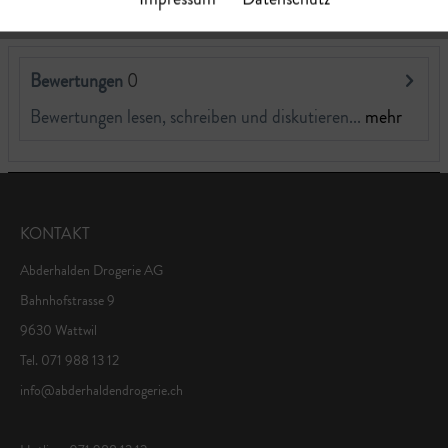
4
Bewertungen
0
Bewertungen lesen, schreiben und diskutieren...
mehr
KONTAKT
Abderhalden Drogerie AG
Bahnhofstrasse 9
9630 Wattwil
Tel. 071 988 13 12
info@abderhaldendrogerie.ch