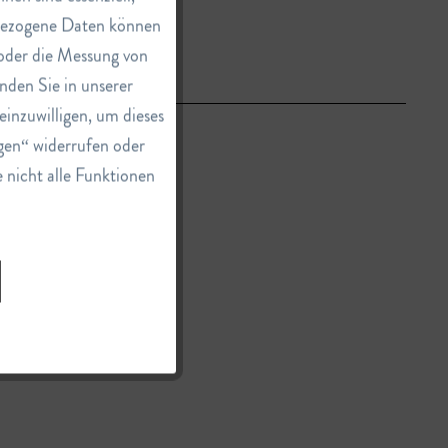
nbezogene Daten können
e oder die Messung von
Inaktiv
nden Sie in unserer
einzuwilligen, um dieses
Inaktiv
gen“ widerrufen oder
e nicht alle Funktionen
Inaktiv