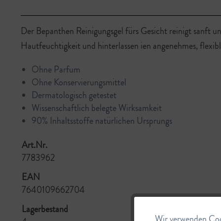
Der Bepanthen Reinigungsgel fürs Gesicht reinigt sanft 
Hautfeuchtigkeit und hinterlassen ien angenehmes, flexibl
Ohne Parfum
Ohne Konservierungsmittel
Dermatologisch getestet
Wissenschaftlich belegte Wirksamkeit
90% Inhaltsstoffe natürlichen Ursprungs
Art.Nr.
7783962
EAN
7640109662704
Lagerbestand
Wir verwenden Cook
Funktionale