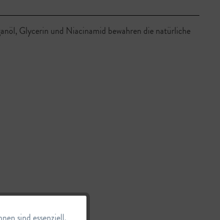
ganöl, Glycerin und Niacinamid bewahren die natürliche
Aktiv
en sind essenziell,