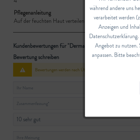
4
während andere uns he
Pflegenanleitung
verarbeitet werden (z
Marketing
Auf der feuchten Haut verteilen und gründlich abspülen.
Anzeigen und Inhal
Datenschutzerklärung. E
Tracking
Angebot zu nutzen. 
Kundenbewertungen für "Derma Reinigungsgel fürs Gesic
anpassen. Bitte beacht
Bewertung schreiben
Service
Bewertungen werden nach Überprüfung freigeschaltet.