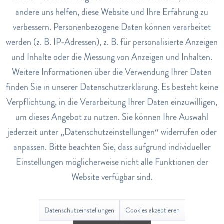
andere uns helfen, diese Website und Ihre Erfahrung zu
Inaktiv
Hinweise
Marketing
verbessern. Personenbezogene Daten können verarbeitet
Frei von: SLS, Triclosan, Bleichstoffe, Mikroplastik.
werden (z. B. IP-Adressen), z. B. für personalisierte Anzeigen
Inaktiv
Art.Nr.
Tracking
und Inhalte oder die Messung von Anzeigen und Inhalten.
7802546
Weitere Informationen über die Verwendung Ihrer Daten
EAN
Inaktiv
Service
finden Sie in unserer Datenschutzerklärung. Es besteht keine
7612412429459
Verpflichtung, in die Verarbeitung Ihrer Daten einzuwilligen,
Lagerbestand
um dieses Angebot zu nutzen. Sie können Ihre Auswahl
17
jederzeit unter „Datenschutzeinstellungen“ widerrufen oder
anpassen. Bitte beachten Sie, dass aufgrund individueller
Bewertungen
0
Einstellungen möglicherweise nicht alle Funktionen der
Website verfügbar sind.
Bewertungen lesen, schreiben und diskutieren...
mehr
Datenschutzeinstellungen
Cookies akzeptieren
Ähnliche Artikel