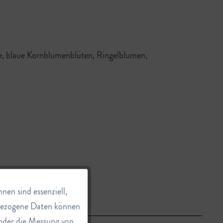
e, blaue Kornblumenblüten, Ringelblumen,
Aktiv
en sind essenziell,
nbezogene Daten können
e oder die Messung von
Inaktiv