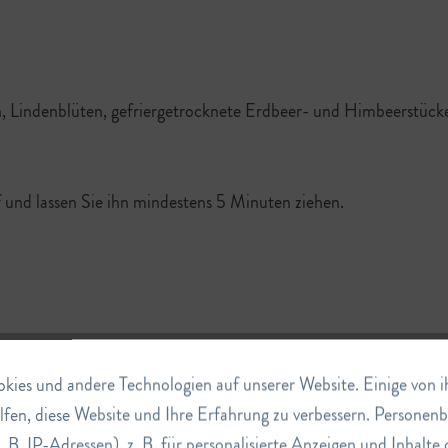
n, Lindenblüten, gefriergetrocknete Erdbeer- und Himbeerstück
und lassen Sie ihn mindestens 5 Minuten ziehen.
ies und andere Technologien auf unserer Website. Einige von ihn
lfen, diese Website und Ihre Erfahrung zu verbessern. Persone
. B. IP-Adressen), z. B. für personalisierte Anzeigen und Inhalt