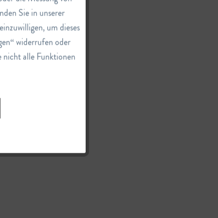
nden Sie in unserer
einzuwilligen, um dieses
Inaktiv
gen“ widerrufen oder
e nicht alle Funktionen
Inaktiv