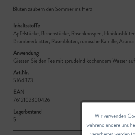
Blüten zaubern den Sommer ins Herz
Inhaltsstoffe
Apfelstücke, Birnenstücke, Rosenknospen, Hibiskusblüte
Brombeerblätter, Rosenblüten, römische Kamille, Aroma
Anwendung
Giessen Sie den Tee mit sprudelnd kochendem Wasser auf 
Art.Nr.
5164373
EAN
7612102300426
Lagerbestand
Wir verwenden Cook
Funktionale
5
während andere uns he
verarbeitet werden (z