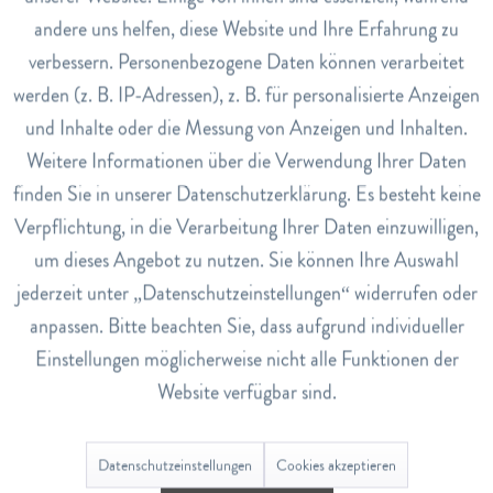
andere uns helfen, diese Website und Ihre Erfahrung zu
Inaktiv
Marketing
Hinweise
verbessern. Personenbezogene Daten können verarbeitet
Herkunft Südafrika
werden (z. B. IP-Adressen), z. B. für personalisierte Anzeigen
Inaktiv
Tracking
Art.Nr.
und Inhalte oder die Messung von Anzeigen und Inhalten.
2922962
Weitere Informationen über die Verwendung Ihrer Daten
Inaktiv
EAN
Service
finden Sie in unserer Datenschutzerklärung. Es besteht keine
7612102300532
Verpflichtung, in die Verarbeitung Ihrer Daten einzuwilligen,
Lagerbestand
um dieses Angebot zu nutzen. Sie können Ihre Auswahl
0
jederzeit unter „Datenschutzeinstellungen“ widerrufen oder
anpassen. Bitte beachten Sie, dass aufgrund individueller
Bewertungen
0
Einstellungen möglicherweise nicht alle Funktionen der
Website verfügbar sind.
Bewertungen lesen, schreiben und diskutieren...
mehr
Datenschutzeinstellungen
Cookies akzeptieren
Ähnliche Artikel