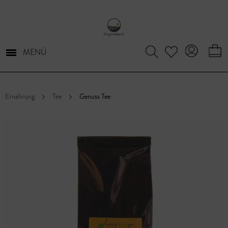
MENÜ
Ernährung
Tee
Genuss Tee