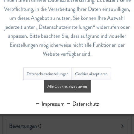
finden Sie in unserer Datenschutzerklärung. Es besteht keine
8
Verpflichtung, in die Verarbeitung Ihrer Daten einzuwilligen,
um dieses Angebot zu nutzen. Sie können Ihre Auswahl
Nährwerte
Nährwerte pro 100g
jederzeit unter „Datenschutzeinstellungen“ widerrufen oder
Energie 1373kJ/331kcal
anpassen. Bitte beachten Sie, dass aufgrund individueller
Fett 27.1 g
Einstellungen möglicherweise nicht alle Funktionen der
-davon gesättigte Fettsäuren 14.7 g
Website verfügbar sind.
Kohlenhydrate 13.4 g
-davon Zucker 2.6 g
Datenschutzeinstellungen
Cookies akzeptieren
Ballaststoffe 1.00 g
Alle Cookies akzeptieren
Eiweiss 7.9 g
Salz 47 g
Impressum
Datenschutz
Bewertungen
0