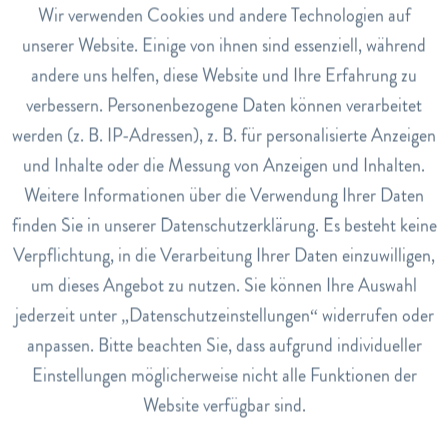
Aktiv
Wir verwenden Cookies und andere Technologien auf
Funktionale
hergestellt. Wermut und Enzian werden von Zobo von Hand
unserer Website. Einige von ihnen sind essenziell, während
gebraut und abgefüllt.
andere uns helfen, diese Website und Ihre Erfahrung zu
Inaktiv
Marketing
bio
verbessern. Personenbezogene Daten können verarbeitet
vegan
werden (z. B. IP-Adressen), z. B. für personalisierte Anzeigen
Inaktiv
Tracking
nicht so süss
und Inhalte oder die Messung von Anzeigen und Inhalten.
Weitere Informationen über die Verwendung Ihrer Daten
Art.Nr.
Inaktiv
Service
110013765
finden Sie in unserer Datenschutzerklärung. Es besteht keine
Verpflichtung, in die Verarbeitung Ihrer Daten einzuwilligen,
EAN
um dieses Angebot zu nutzen. Sie können Ihre Auswahl
7640171690018
jederzeit unter „Datenschutzeinstellungen“ widerrufen oder
Lagerbestand
anpassen. Bitte beachten Sie, dass aufgrund individueller
0
Einstellungen möglicherweise nicht alle Funktionen der
Website verfügbar sind.
Bewertungen
0