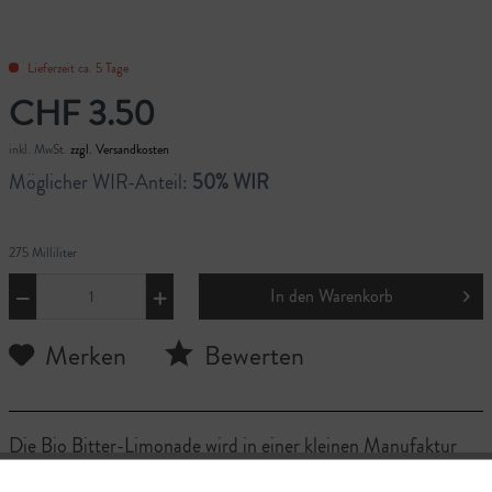
Lieferzeit ca. 5 Tage
CHF 3.50
inkl. MwSt.
zzgl. Versandkosten
Möglicher WIR-Anteil:
50% WIR
275 Milliliter
In den
Warenkorb
Merken
Bewerten
Die Bio Bitter-Limonade wird in einer kleinen Manufaktur
mit viel handwerklicher Sorgfalt und Liebe zum Detail